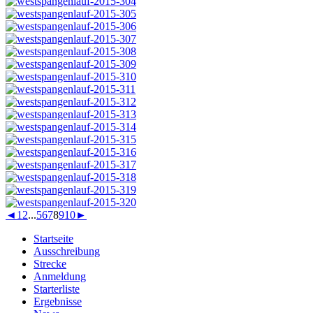
◄
1
2
...
5
6
7
8
9
10
►
Startseite
Ausschreibung
Strecke
Anmeldung
Starterliste
Ergebnisse