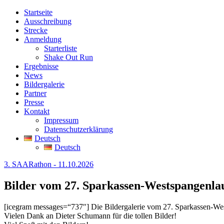
Startseite
Ausschreibung
Strecke
Anmeldung
Starterliste
Shake Out Run
Ergebnisse
News
Bildergalerie
Partner
Presse
Kontakt
Impressum
Datenschutzerklärung
Deutsch
Deutsch
3. SAARathon - 11.10.2026
Bilder vom 27. Sparkassen-Westspangenla
[icegram messages=“737″] Die Bildergalerie vom 27. Sparkassen-West
Vielen Dank an Dieter Schumann für die tollen Bilder!